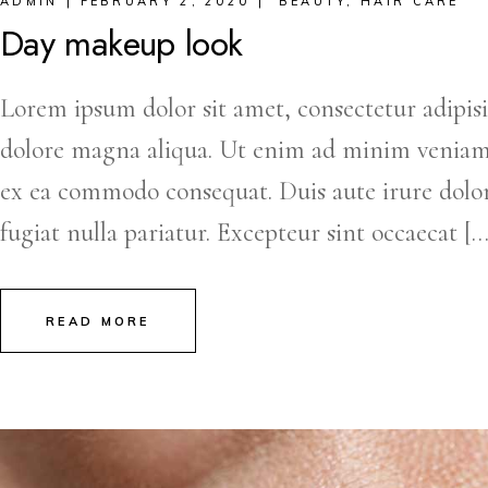
ADMIN
FEBRUARY 2, 2020
BEAUTY
,
HAIR CARE
Day makeup look
Lorem ipsum dolor sit amet, consectetur adipisi
dolore magna aliqua. Ut enim ad minim veniam, q
ex ea commodo consequat. Duis aute irure dolor 
fugiat nulla pariatur. Excepteur sint occaecat […
READ MORE