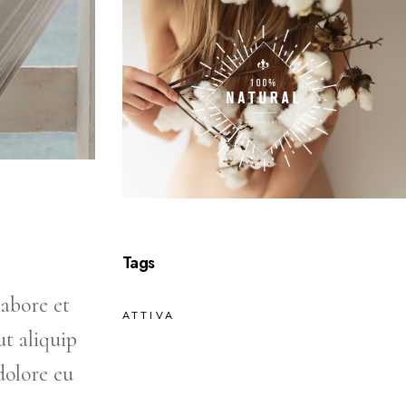
Tags
labore et
ATTIVA
t aliquip
dolore eu