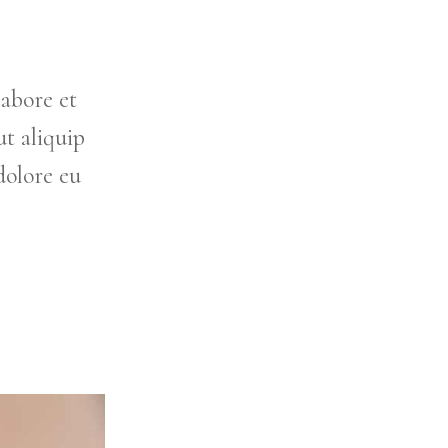
labore et
t aliquip
dolore eu