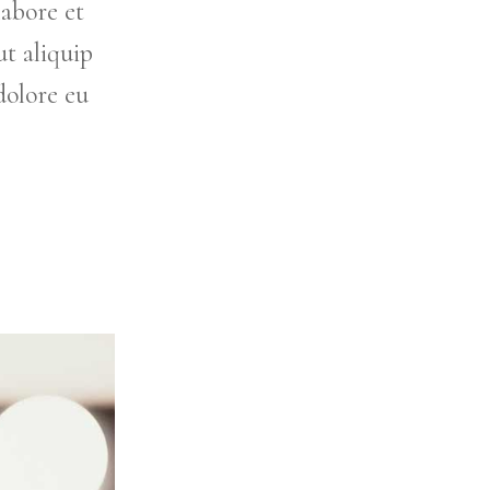
labore et
t aliquip
dolore eu