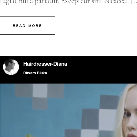
fugiat nulla pariatur. Excepteur sint occaecat […
READ MORE