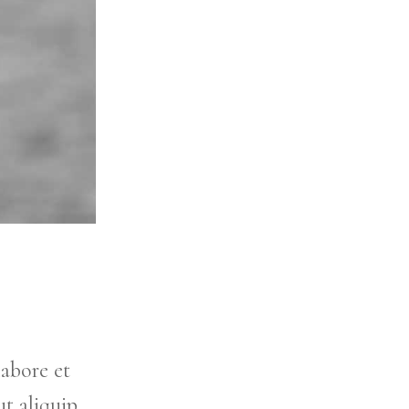
labore et
t aliquip