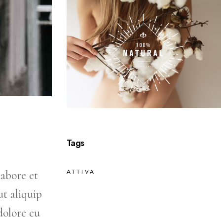
Tags
labore et
ATTIVA
t aliquip
dolore eu