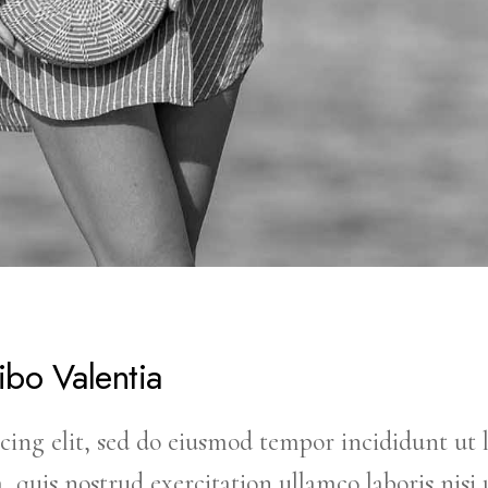
ibo Valentia
cing elit, sed do eiusmod tempor incididunt ut 
uis nostrud exercitation ullamco laboris nisi u