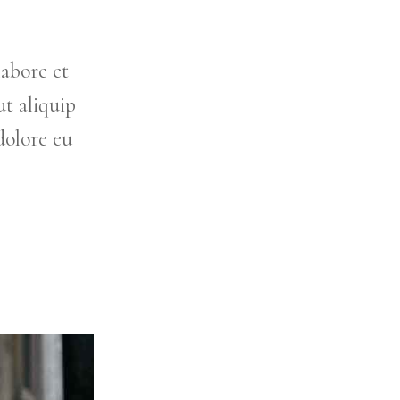
labore et
t aliquip
dolore eu