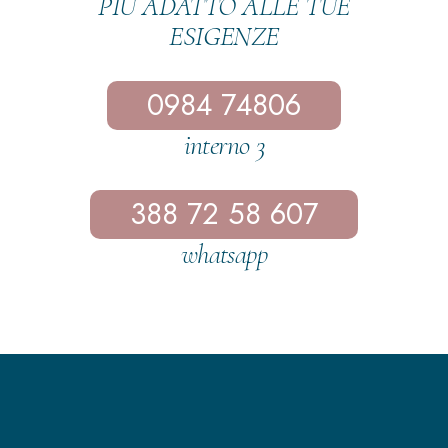
PIÙ ADATTO ALLE TUE
ESIGENZE
0984 74806
interno 3
388 72 58 607
whatsapp