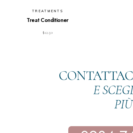
TREATMENTS
Treat Conditioner
$
12.50
CONTATTACI
E SCEG
PIÙ