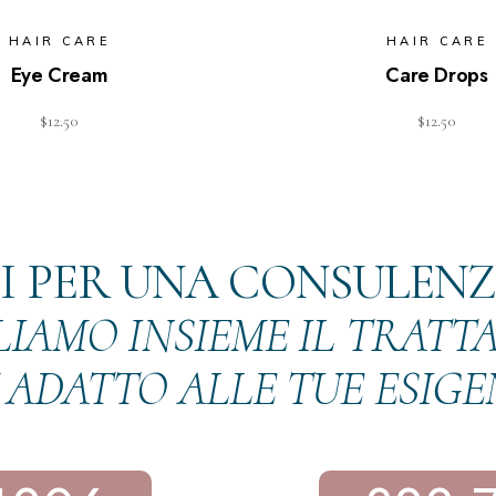
HAIR CARE
HAIR CARE
Eye Cream
Care Drops
$
12.50
$
12.50
 PER UNA CONSULEN
LIAMO INSIEME IL TRAT
 ADATTO ALLE TUE ESIG