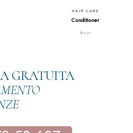
HAIR CARE
Conditioner
$
12.50
ZA GRATUITA
TAMENTO
ENZE