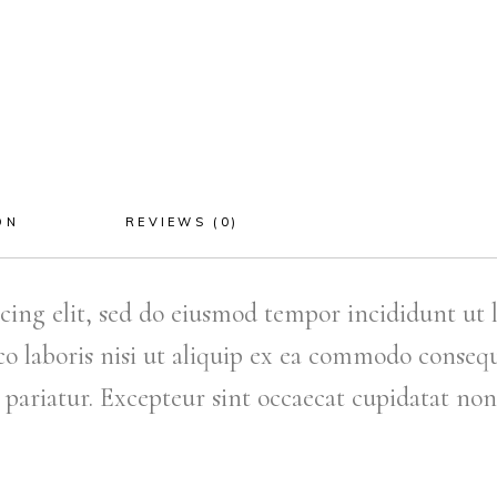
ON
REVIEWS (0)
icing elit, sed do eiusmod tempor incididunt ut
 laboris nisi ut aliquip ex ea commodo consequa
a pariatur. Excepteur sint occaecat cupidatat non