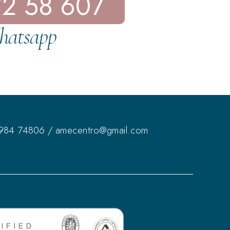
72 58 607
hatsapp
984 74806
/
amecentro@gmail.com