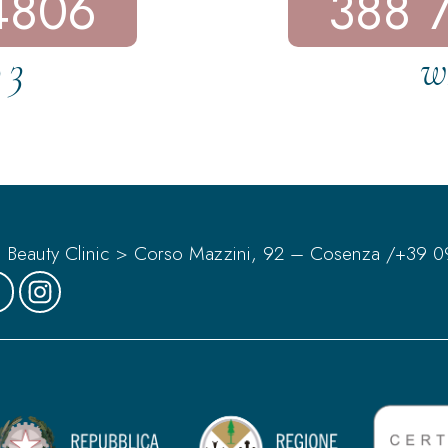
4806
388 
 3
w
Beauty Clinic > Corso Mazzini, 92 – Cosenza /
+39 0