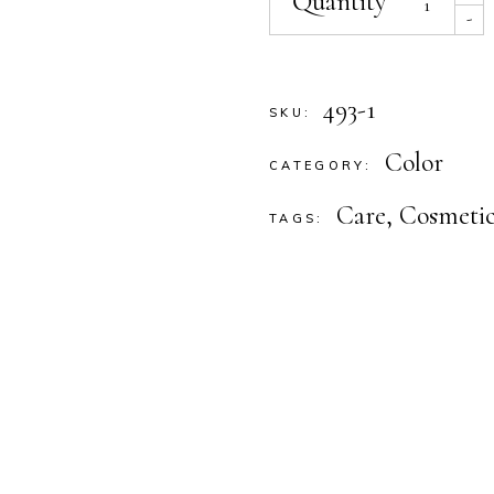
Quantity
-
493-1
SKU:
Color
CATEGORY:
Care
,
Cosmetic
TAGS: