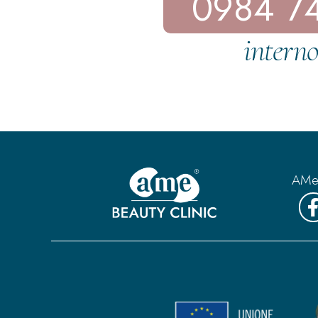
0984 7
interno
AMe 