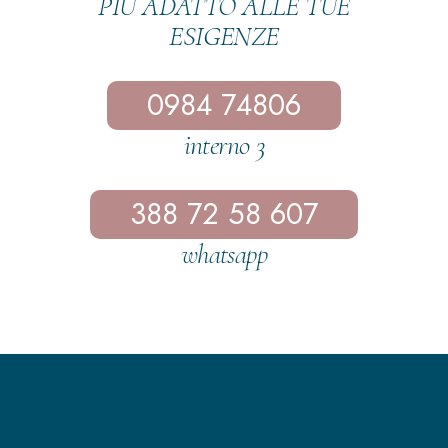
PIÙ ADATTO ALLE TUE
ESIGENZE
0984 74806
interno 3
388 72 58 607
whatsapp