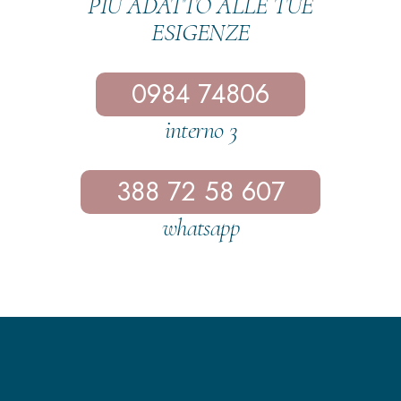
PIÙ ADATTO ALLE TUE
ESIGENZE
0984 74806
interno 3
388 72 58 607
whatsapp