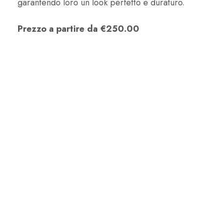
garantendo loro un look perfetto e duraturo.
Prezzo a partire da €250.00
CONTATTACI PER UNA
CONSULENZA GRATUITA
E SCEGLIAMO INSIEME IL
TRATTAMENTO
PIÙ ADATTO ALLE TUE
ESIGENZE